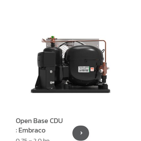
Open Base CDU
: Embraco
0.75 – 2.0 hp