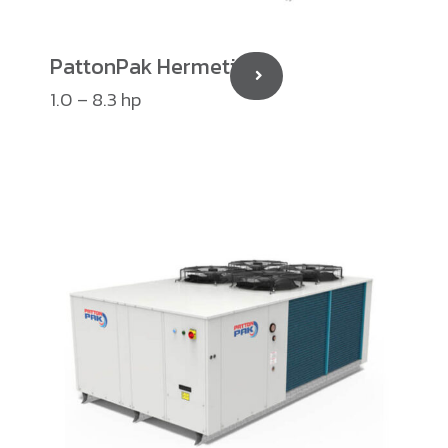
PattonPak Hermetic
1.0 – 8.3 hp