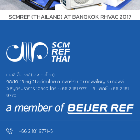
SCMREF (THAILAND) AT BANGKOK RHVAC 2017
เอสซีเอ็มเรฟ (ประเทศไทย)
98/10-13 หมู่ 21 ซ.ที่ดินไทย ถ.เทพารักษ์ ต.บางพลีใหญ่ อ.บางพลี
จ.สมุทรปราการ 10540 โทร : +66 2 181 9771 – 5 แฟกซ์ : +66 2 181
9770
+66 2 181 9771-5